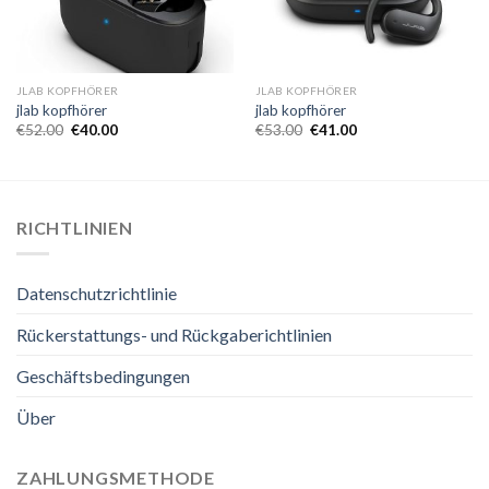
JLAB KOPFHÖRER
JLAB KOPFHÖRER
jlab kopfhörer
jlab kopfhörer
€
52.00
€
40.00
€
53.00
€
41.00
RICHTLINIEN
Datenschutzrichtlinie
Rückerstattungs- und Rückgaberichtlinien
Geschäftsbedingungen
Über
ZAHLUNGSMETHODE