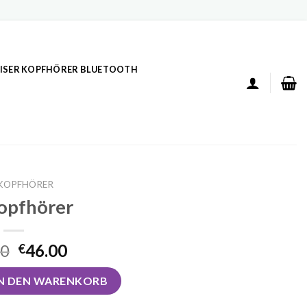
ISER KOPFHÖRER BLUETOOTH
 KOPFHÖRER
kopfhörer
00
46.00
€
e
IN DEN WARENKORB