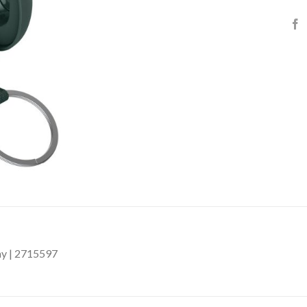
ay | 2715597