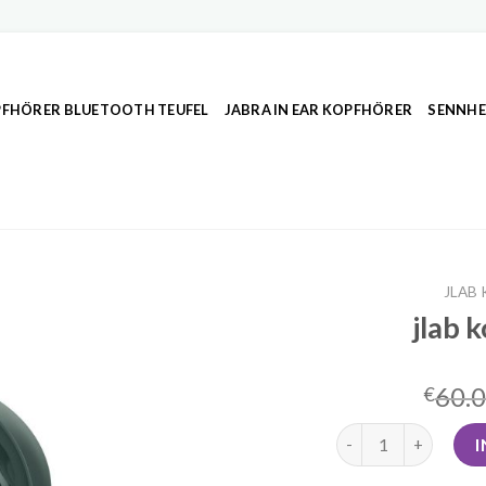
FHÖRER BLUETOOTH TEUFEL
JABRA IN EAR KOPFHÖRER
SENNHE
JLAB
jlab 
60.
€
jlab kopfhörer Meng