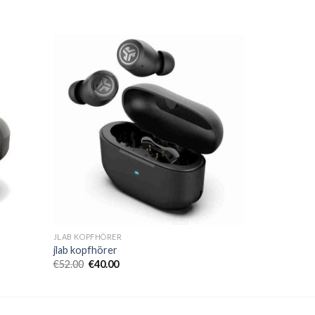
JLAB KOPFHÖRER
jlab kopfhörer
€
52.00
€
40.00