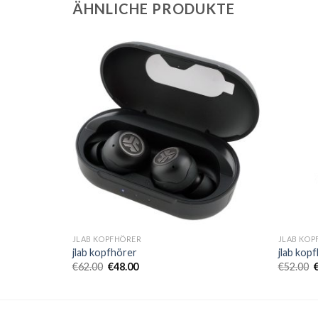
ÄHNLICHE PRODUKTE
JLAB KOPFHÖRER
JLAB KOP
jlab kopfhörer
jlab kop
€
62.00
€
48.00
€
52.00