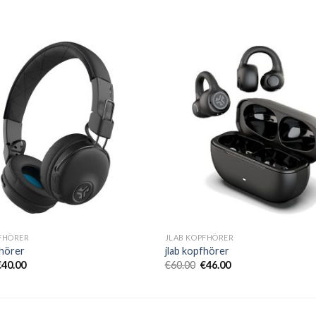
FHÖRER
JLAB KOPFHÖRER
fhörer
jlab kopfhörer
€
40.00
€
60.00
€
46.00