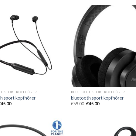
TH SPORT KOPFHÖRER
BLUETOOTH SPORT KOPFHÖRER
h sport kopfhörer
bluetooth sport kopfhörer
€
45.00
€
59.00
€
45.00