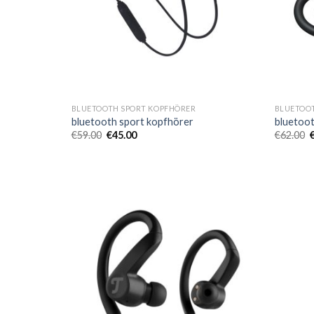
BLUETOOTH SPORT KOPFHÖRER
BLUETOO
bluetooth sport kopfhörer
bluetoot
€
59.00
€
45.00
€
62.00