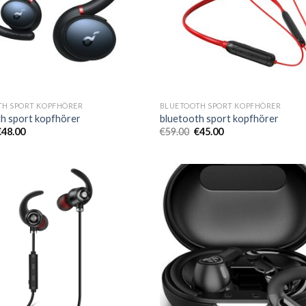
TH SPORT KOPFHÖRER
BLUETOOTH SPORT KOPFHÖRER
h sport kopfhörer
bluetooth sport kopfhörer
€
48.00
€
59.00
€
45.00