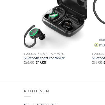
BLUETOOTH SPORT KOPFHÖRER
BLUETOO
bluetooth sport kopfhörer
bluetoot
€
61.00
€
47.00
€
55.00
RICHTLINIEN