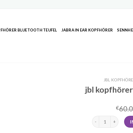
FHÖRER BLUETOOTH TEUFEL
JABRA IN EAR KOPFHÖRER
SENNHE
JBL KOPFHÖRE
jbl kopfhörer
60.
€
jbl kopfhörer bluet