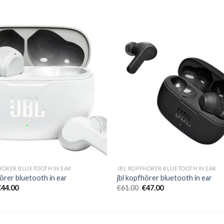
HÖRER BLUETOOTH IN EAR
JBL KOPFHÖRER BLUETOOTH IN EAR
hörer bluetooth in ear
jbl kopfhörer bluetooth in ear
€
44.00
€
61.00
€
47.00