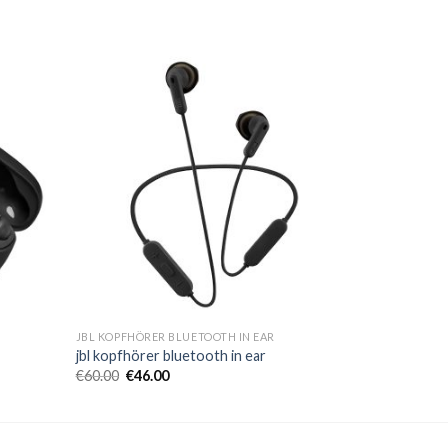
JBL KOPFHÖRER BLUETOOTH IN EAR
jbl kopfhörer bluetooth in ear
€
60.00
€
46.00