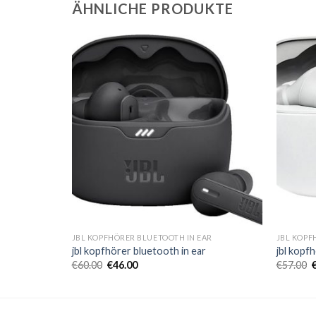
ÄHNLICHE PRODUKTE
AR
JBL KOPFHÖRER BLUETOOTH IN EAR
JBL KOPF
r
jbl kopfhörer bluetooth in ear
jbl kopf
€
60.00
€
46.00
€
57.00