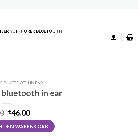
ISER KOPFHÖRER BLUETOOTH
R BLUETOOTH IN EAR
 bluetooth in ear
00
46.00
€
ooth in ear Menge
IN DEN WARENKORB