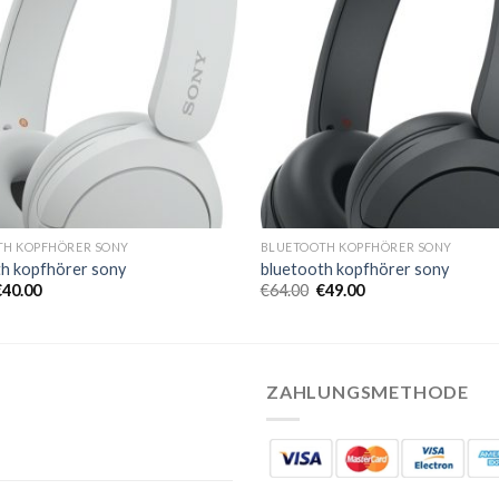
TH KOPFHÖRER SONY
BLUETOOTH KOPFHÖRER SONY
th kopfhörer sony
bluetooth kopfhörer sony
€
40.00
€
64.00
€
49.00
ZAHLUNGSMETHODE