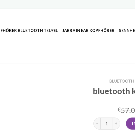
FHÖRER BLUETOOTH TEUFEL
JABRA IN EAR KOPFHÖRER
SENNHE
BLUETOOTH
bluetooth 
57.
€
bluetooth kopfhöre