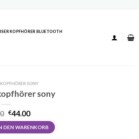
ISER KOPFHÖRER BLUETOOTH
 KOPFHÖRER SONY
kopfhörer sony
00
44.00
€
r sony Menge
IN DEN WARENKORB