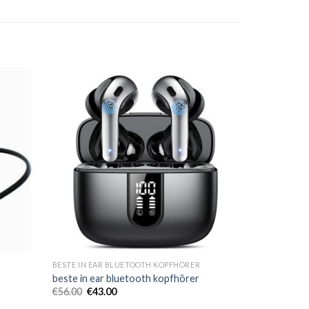
R
BESTE IN EAR BLUETOOTH KOPFHÖRER
beste in ear bluetooth kopfhörer
€
56.00
€
43.00