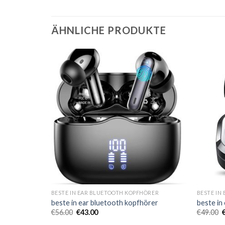
ÄHNLICHE PRODUKTE
ÖRER
BESTE IN EAR BLUETOOTH KOPFHÖRER
BESTE IN
örer
beste in ear bluetooth kopfhörer
beste in
€
56.00
€
43.00
€
49.00