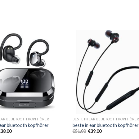
 EAR BLUETOOTH KOPFHÖRER
BESTE IN EAR BLUETOOTH KOPFHÖRE
 ear bluetooth kopfhörer
beste in ear bluetooth kopfhörer
€
38.00
€
51.00
€
39.00