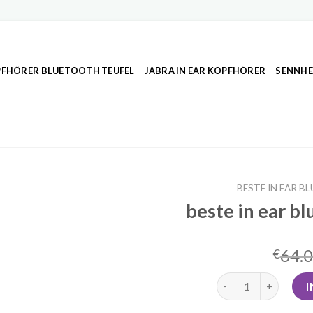
FHÖRER BLUETOOTH TEUFEL
JABRA IN EAR KOPFHÖRER
SENNHE
BESTE IN EAR 
beste in ear b
64.
€
beste in ear blueto