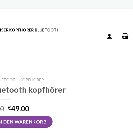
ISER KOPFHÖRER BLUETOOTH
BLUETOOTH KOPFHÖRER
luetooth kopfhörer
00
49.00
€
oth kopfhörer Menge
IN DEN WARENKORB