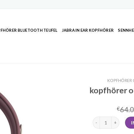
FHÖRER BLUETOOTH TEUFEL
JABRA IN EAR KOPFHÖRER
SENNHE
KOPFHÖRER 
kopfhörer o
64.
€
kopfhörer on ear b