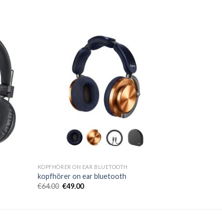
KOPFHÖRER ON EAR BLUETOOTH
kopfhörer on ear bluetooth
€
64.00
€
49.00