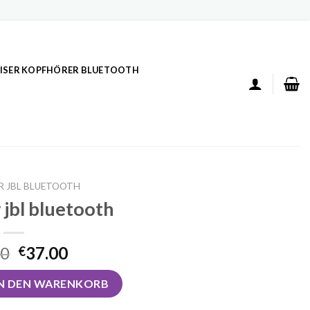
ISER KOPFHÖRER BLUETOOTH
 JBL BLUETOOTH
 jbl bluetooth
00
37.00
€
ooth Menge
IN DEN WARENKORB