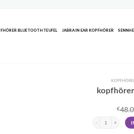
FHÖRER BLUETOOTH TEUFEL
JABRA IN EAR KOPFHÖRER
SENNHE
KOPFHÖRER
kopfhörer
48.
€
kopfhörer jbl bluet