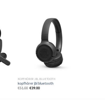
KOPFHÖRER JBL BLUETOOTH
kopfhörer jbl bluetooth
€
51.00
€
39.00