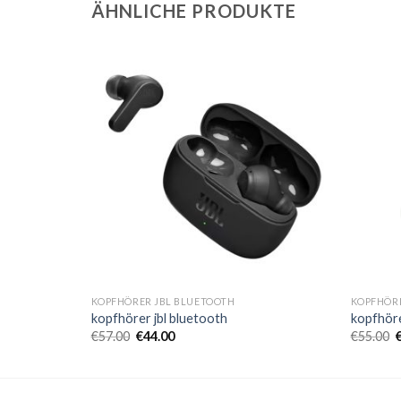
ÄHNLICHE PRODUKTE
KOPFHÖRER JBL BLUETOOTH
KOPFHÖRE
kopfhörer jbl bluetooth
kopfhöre
€
57.00
€
44.00
€
55.00