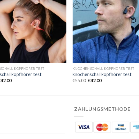
SCHALL KOPFHÖRER TEST
KNOCHENSCHALL KOPFHÖRER TEST
chall kopfhörer test
knochenschall kopfhörer test
€
42.00
€
55.00
€
42.00
ZAHLUNGSMETHODE