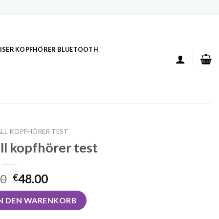
ISER KOPFHÖRER BLUETOOTH
LL KOPFHÖRER TEST
l kopfhörer test
00
48.00
€
hörer test Menge
IN DEN WARENKORB