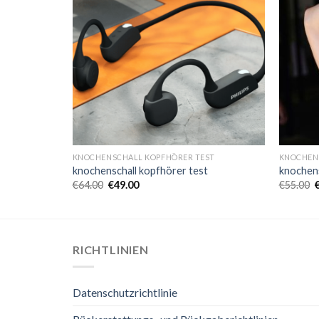
ST
KNOCHENSCHALL KOPFHÖRER TEST
KNOCHEN
t
knochenschall kopfhörer test
knochens
€
64.00
€
49.00
€
55.00
RICHTLINIEN
Datenschutzrichtlinie