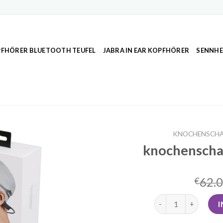
FHÖRER BLUETOOTH TEUFEL
JABRA IN EAR KOPFHÖRER
SENNHE
KNOCHENSCHA
knochenschal
62.
€
knochenschall kopf