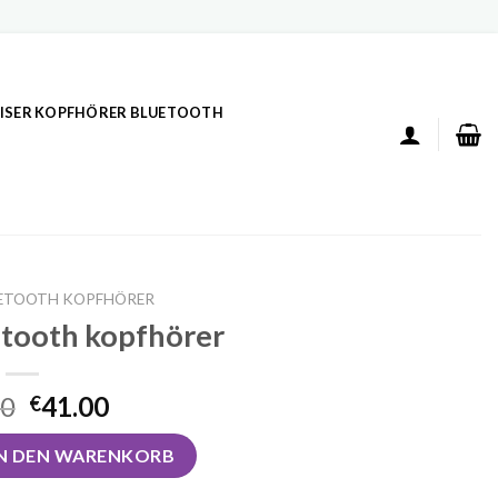
ISER KOPFHÖRER BLUETOOTH
LUETOOTH KOPFHÖRER
uetooth kopfhörer
00
41.00
€
h kopfhörer Menge
IN DEN WARENKORB