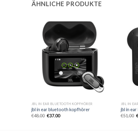
ÄHNLICHE PRODUKTE
ER
JBL IN EAR BLUETOOTH KOPFHÖRER
JBL IN E
r
jbl in ear bluetooth kopfhörer
jbl in e
€
48.00
€
37.00
€
51.00