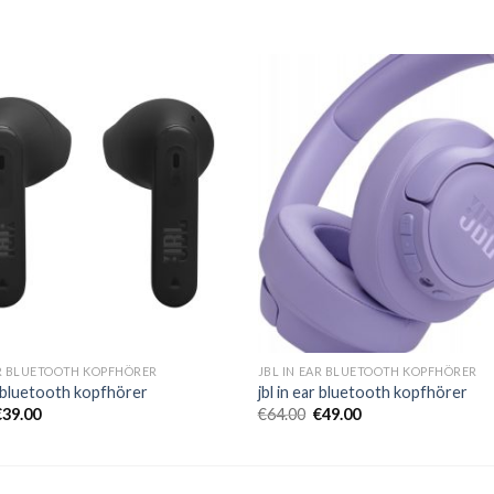
AR BLUETOOTH KOPFHÖRER
JBL IN EAR BLUETOOTH KOPFHÖRER
ar bluetooth kopfhörer
jbl in ear bluetooth kopfhörer
€
39.00
€
64.00
€
49.00