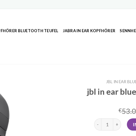
FHÖRER BLUETOOTH TEUFEL
JABRA IN EAR KOPFHÖRER
SENNHE
JBL IN EAR B
jbl in ear bl
53.
€
jbl in ear bluetoot