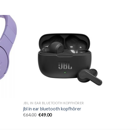
JBL IN EAR BLUETOOTH KOPFHÖRER
jbl in ear bluetooth kopfhörer
€
64.00
€
49.00