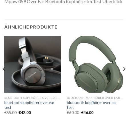
Mpow 059 Over Ear Bluetooth Kopfhörer im Test Überblick
ÄHNLICHE PRODUKTE
BLUETOOTH KOPFHÖRER OVER EAR TEST
BLUETOOTH KOPFHÖRER OVER EAR TEST
bluetooth kopfhörer over ear
bluetooth kopfhörer over ear
test
test
€
55.00
€
42.00
€
60.00
€
46.00