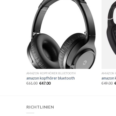
H
AMAZON KOPFHÖRER BLUETOOTH
AMAZON 
amazon kopfhörer bluetooth
amazon 
€
61.00
€
47.00
€
49.00
RICHTLINIEN