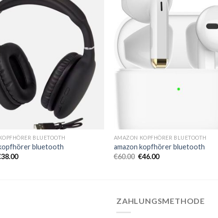
KOPFHÖRER BLUETOOTH
AMAZON KOPFHÖRER BLUETOOTH
kopfhörer bluetooth
amazon kopfhörer bluetooth
€
38.00
€
60.00
€
46.00
ZAHLUNGSMETHODE