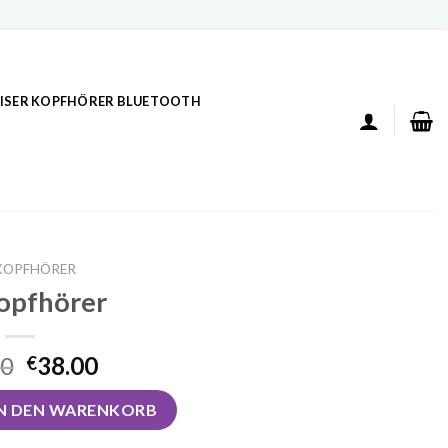
ISER KOPFHÖRER BLUETOOTH
KOPFHÖRER
opfhörer
00
38.00
€
e
IN DEN WARENKORB