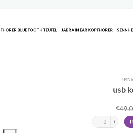
FHÖRER BLUETOOTH TEUFEL
JABRA IN EAR KOPFHÖRER
SENNHE
USB 
usb k
49.
€
usb kopfhörer Meng