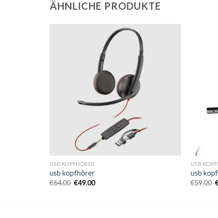
ÄHNLICHE PRODUKTE
USB KOPFHÖRER
USB KOP
usb kopfhörer
usb kop
€
64.00
€
49.00
€
59.00