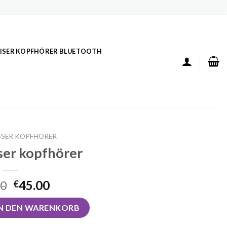
ISER KOPFHÖRER BLUETOOTH
SER KOPFHÖRER
er kopfhörer
00
45.00
€
rer Menge
IN DEN WARENKORB