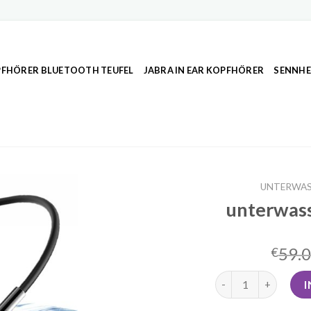
FHÖRER BLUETOOTH TEUFEL
JABRA IN EAR KOPFHÖRER
SENNHE
UNTERWAS
unterwass
59.
€
unterwasser kopfhö