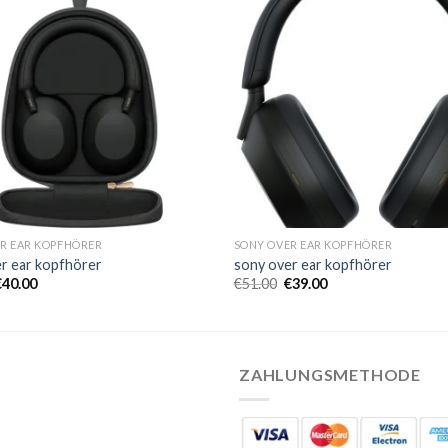
R EAR KOPFHÖRER
SONY OVER EAR KOPFHÖRER
r ear kopfhörer
sony over ear kopfhörer
€
40.00
€
51.00
€
39.00
ZAHLUNGSMETHODE