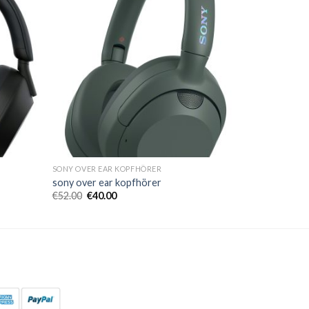
SONY OVER EAR KOPFHÖRER
sony over ear kopfhörer
€
52.00
€
40.00