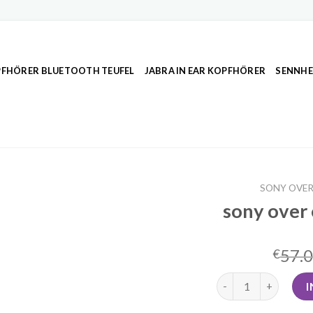
FHÖRER BLUETOOTH TEUFEL
JABRA IN EAR KOPFHÖRER
SENNHE
SONY OVER
sony over
57.
€
sony over ear kopf