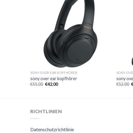
SONY OVER EAR KOPFHÖRER
SONY OVE
sony over ear kopfhörer
sony ove
€
55.00
€
42.00
€
52.00
RICHTLINIEN
Datenschutzrichtlinie