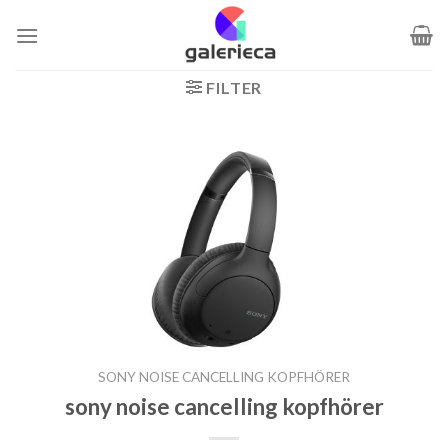
Zum
Inhalt
springen
FILTER
SONY NOISE CANCELLING KOPFHÖRER
sony noise cancelling kopfhörer