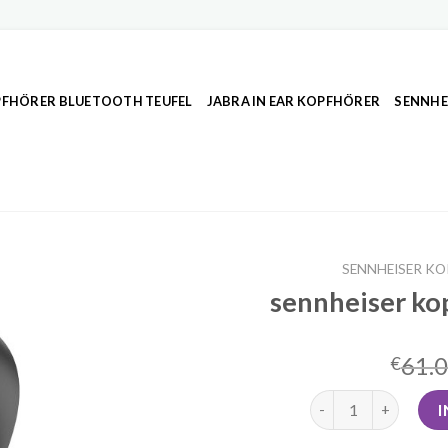
FHÖRER BLUETOOTH TEUFEL
JABRA IN EAR KOPFHÖRER
SENNHE
SENNHEISER K
sennheiser ko
61.
€
sennheiser kopfhör