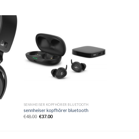
SENNHEISER KOPFHÖRER BLUETOOTH
sennheiser kopfhörer bluetooth
€
48.00
€
37.00