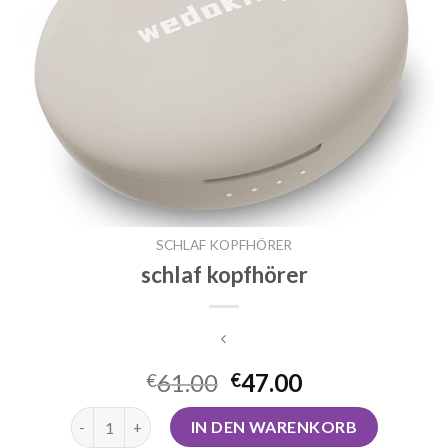
SCHLAF KOPFHÖRER
schlaf kopfhörer
61.00
47.00
€
€
schlaf kopfhörer Menge
IN DEN WARENKORB