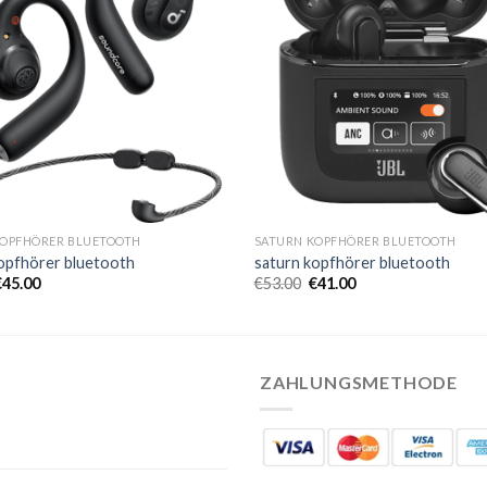
KOPFHÖRER BLUETOOTH
SATURN KOPFHÖRER BLUETOOTH
opfhörer bluetooth
saturn kopfhörer bluetooth
€
45.00
€
53.00
€
41.00
ZAHLUNGSMETHODE