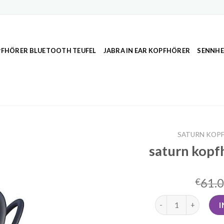
FHÖRER BLUETOOTH TEUFEL
JABRA IN EAR KOPFHÖRER
SENNHE
SATURN KOP
saturn kopf
61.
€
saturn kopfhörer b