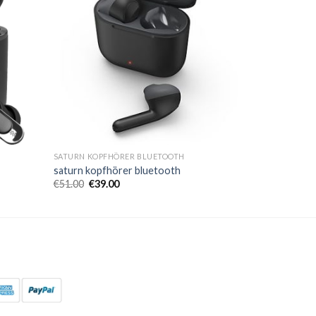
SATURN KOPFHÖRER BLUETOOTH
saturn kopfhörer bluetooth
€
51.00
€
39.00