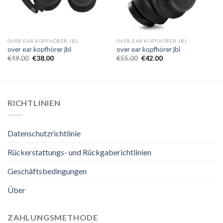
OVER EAR KOPFHÖRER JBL
OVER EAR KOPFHÖRER JBL
over ear kopfhörer jbl
over ear kopfhörer jbl
€
49.00
€
38.00
€
55.00
€
42.00
RICHTLINIEN
Datenschutzrichtlinie
Rückerstattungs- und Rückgaberichtlinien
Geschäftsbedingungen
Über
ZAHLUNGSMETHODE