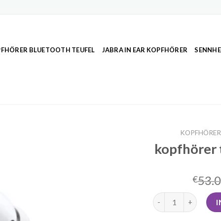
FHÖRER BLUETOOTH TEUFEL
JABRA IN EAR KOPFHÖRER
SENNHE
KOPFHÖRER
kopfhörer 
53.
€
kopfhörer test blu