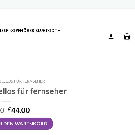
ISER KOPFHÖRER BLUETOOTH
ELLOS FÜR FERNSEHER
llos für fernseher
00
44.00
€
für fernseher Menge
IN DEN WARENKORB