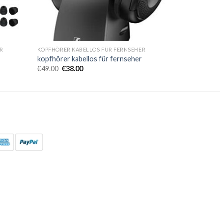
R
KOPFHÖRER KABELLOS FÜR FERNSEHER
kopfhörer kabellos für fernseher
€
49.00
€
38.00