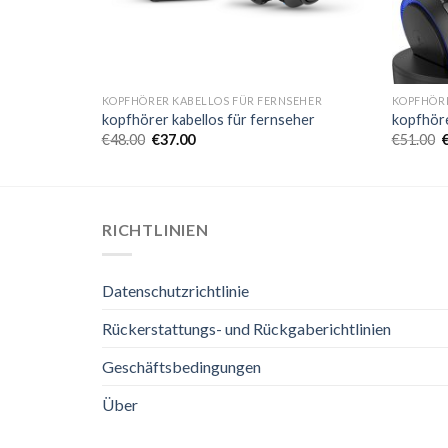
SEHER
KOPFHÖRER KABELLOS FÜR FERNSEHER
KOPFHÖRE
eher
kopfhörer kabellos für fernseher
kopfhöre
€
48.00
€
37.00
€
51.00
RICHTLINIEN
Datenschutzrichtlinie
Rückerstattungs- und Rückgaberichtlinien
Geschäftsbedingungen
Über