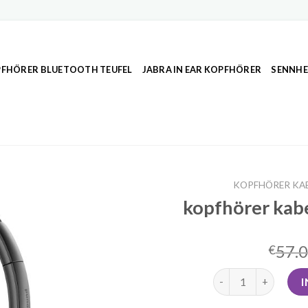
FHÖRER BLUETOOTH TEUFEL
JABRA IN EAR KOPFHÖRER
SENNHE
KOPFHÖRER KAB
kopfhörer kabe
57.
€
kopfhörer kabellos 