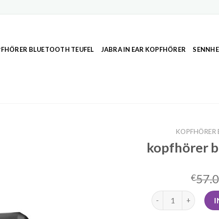
FHÖRER BLUETOOTH TEUFEL
JABRA IN EAR KOPFHÖRER
SENNHE
KOPFHÖRER 
kopfhörer b
57.
€
kopfhörer bluetoot