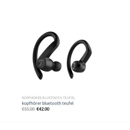
KOPFHÖRER BLUETOOTH TEUFEL
kopfhörer bluetooth teufel
€
55.00
€
42.00