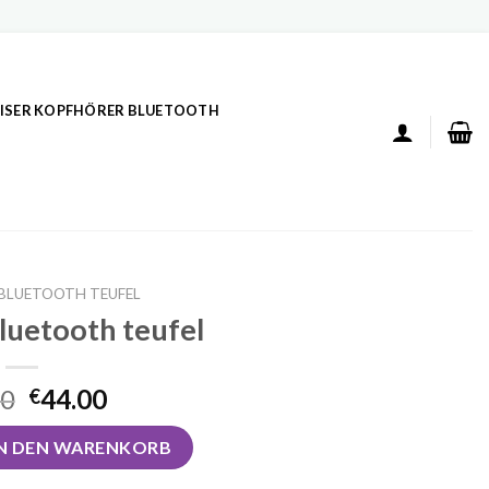
ISER KOPFHÖRER BLUETOOTH
BLUETOOTH TEUFEL
luetooth teufel
00
44.00
€
h teufel Menge
IN DEN WARENKORB