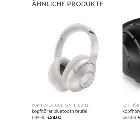
ÄHNLICHE PRODUKTE
KOPFHÖRER BLUETOOTH TEUFEL
KOPFHÖR
kopfhörer bluetooth teufel
kopfhöre
€
49.00
€
38.00
€
51.00