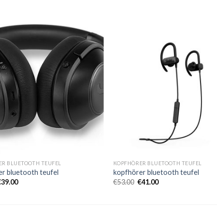
ER BLUETOOTH TEUFEL
KOPFHÖRER BLUETOOTH TEUFEL
r bluetooth teufel
kopfhörer bluetooth teufel
€
39.00
€
53.00
€
41.00