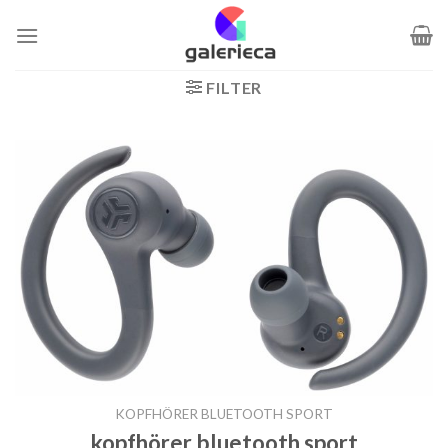
Zum
Inhalt
springen
FILTER
KOPFHÖRER BLUETOOTH SPORT
kopfhörer bluetooth sport