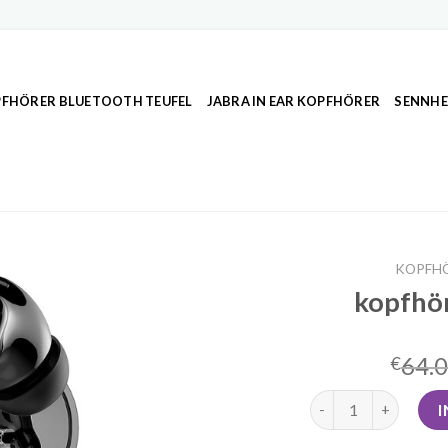
FHÖRER BLUETOOTH TEUFEL
JABRA IN EAR KOPFHÖRER
SENNHE
KOPFH
kopfhö
64.
€
kopfhörer amazon 