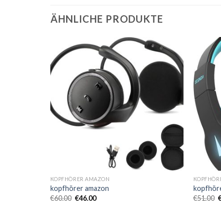
ÄHNLICHE PRODUKTE
KOPFHÖRER AMAZON
KOPFHÖR
kopfhörer amazon
kopfhör
€
60.00
€
46.00
€
51.00