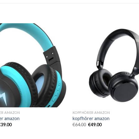
ER AMAZON
KOPFHÖRER AMAZON
er amazon
kopfhörer amazon
€
39.00
€
64.00
€
49.00