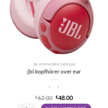
JBL KOPFHÖRER OVER EAR
jbl kopfhörer over ear
62.00
48.00
€
€
jbl kopfhörer over ear Menge