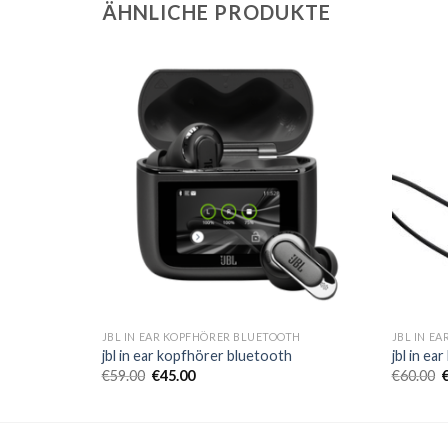
ÄHNLICHE PRODUKTE
TH
JBL IN EAR KOPFHÖRER BLUETOOTH
JBL IN E
h
jbl in ear kopfhörer bluetooth
jbl in e
€
59.00
€
45.00
€
60.00