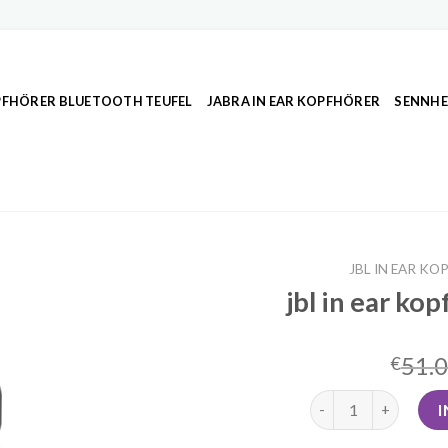
FHÖRER BLUETOOTH TEUFEL
JABRA IN EAR KOPFHÖRER
SENNHE
JBL IN EAR K
jbl in ear ko
51.
€
jbl in ear kopfhöre