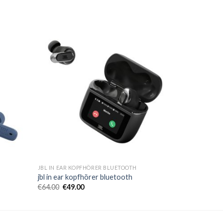
JBL IN EAR KOPFHÖRER BLUETOOTH
jbl in ear kopfhörer bluetooth
€
64.00
€
49.00