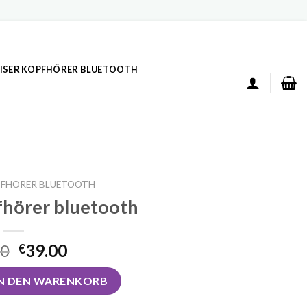
ISER KOPFHÖRER BLUETOOTH
OPFHÖRER BLUETOOTH
pfhörer bluetooth
00
39.00
€
r bluetooth Menge
IN DEN WARENKORB