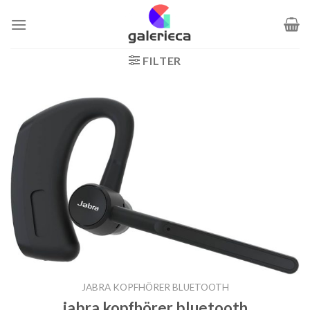
Zum
Inhalt
springen
FILTER
JABRA KOPFHÖRER BLUETOOTH
jabra kopfhörer bluetooth