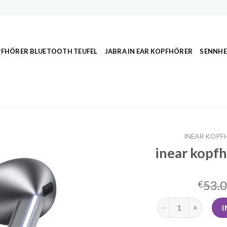
FHÖRER BLUETOOTH TEUFEL
JABRA IN EAR KOPFHÖRER
SENNHE
INEAR KOPF
inear kopf
53.
€
inear kopfhörer bl