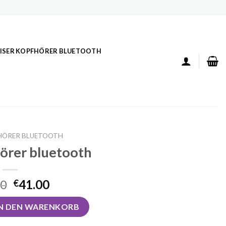
ISER KOPFHÖRER BLUETOOTH
HÖRER BLUETOOTH
hörer bluetooth
00
41.00
€
uetooth Menge
IN DEN WARENKORB