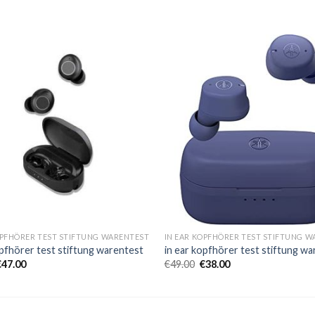
OPFHÖRER TEST STIFTUNG WARENTEST
IN EAR KOPFHÖRER TEST STIFTUNG 
opfhörer test stiftung warentest
in ear kopfhörer test stiftung w
€
47.00
€
49.00
€
38.00