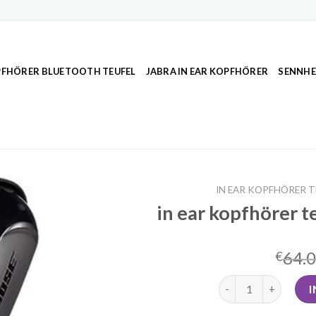
FHÖRER BLUETOOTH TEUFEL
JABRA IN EAR KOPFHÖRER
SENNHE
IN EAR KOPFHÖRER 
in ear kopfhörer t
64.
€
in ear kopfhörer te