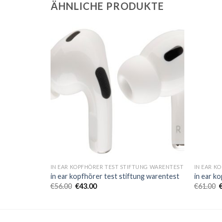
ÄHNLICHE PRODUKTE
NG WARENTEST
IN EAR KOPFHÖRER TEST STIFTUNG WARENTEST
IN EAR K
ng warentest
in ear kopfhörer test stiftung warentest
in ear k
€
56.00
€
43.00
€
61.00