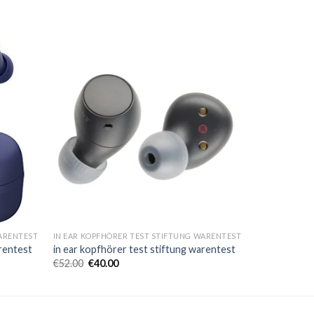
WARENTEST
IN EAR KOPFHÖRER TEST STIFTUNG WARENTEST
arentest
in ear kopfhörer test stiftung warentest
€
52.00
€
40.00