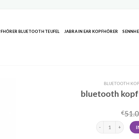
FHÖRER BLUETOOTH TEUFEL
JABRA IN EAR KOPFHÖRER
SENNHE
BLUETOOTH KOP
bluetooth kopf
51.
€
bluetooth kopfhöre