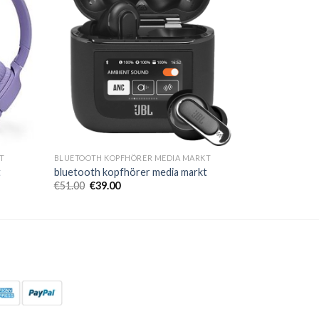
T
BLUETOOTH KOPFHÖRER MEDIA MARKT
t
bluetooth kopfhörer media markt
€
51.00
€
39.00