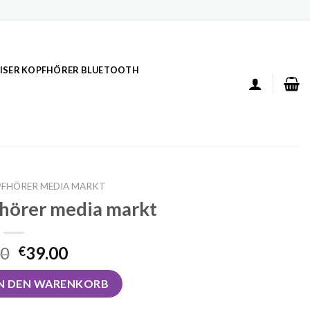
ISER KOPFHÖRER BLUETOOTH
FHÖRER MEDIA MARKT
hörer media markt
00
39.00
€
r media markt Menge
IN DEN WARENKORB