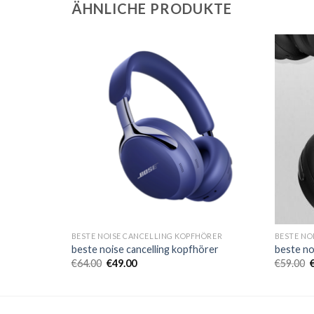
ÄHNLICHE PRODUKTE
HÖRER
BESTE NOISE CANCELLING KOPFHÖRER
BESTE NO
örer
beste noise cancelling kopfhörer
beste no
€
64.00
€
49.00
€
59.00