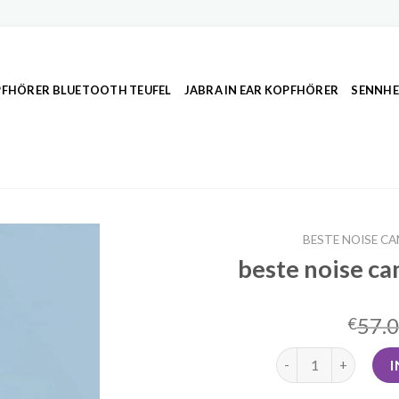
FHÖRER BLUETOOTH TEUFEL
JABRA IN EAR KOPFHÖRER
SENNHE
BESTE NOISE C
beste noise ca
57.
€
beste noise cancell