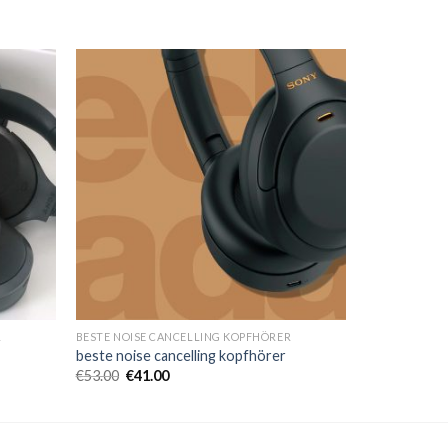
R
BESTE NOISE CANCELLING KOPFHÖRER
beste noise cancelling kopfhörer
€
53.00
€
41.00