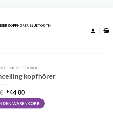
ISER KOPFHÖRER BLUETOOTH
ANCELLING KOPFHÖRER
ncelling kopfhörer
00
44.00
€
ing kopfhörer Menge
IN DEN WARENKORB