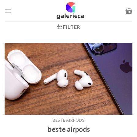
Zum
Inhalt
springen
FILTER
BESTE AIRPODS
beste airpods