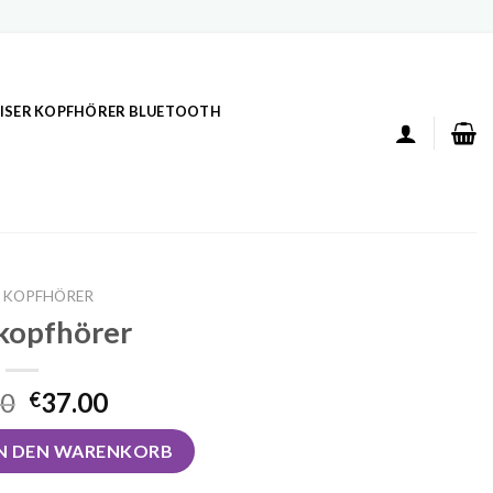
ISER KOPFHÖRER BLUETOOTH
 KOPFHÖRER
kopfhörer
00
37.00
€
nge
IN DEN WARENKORB