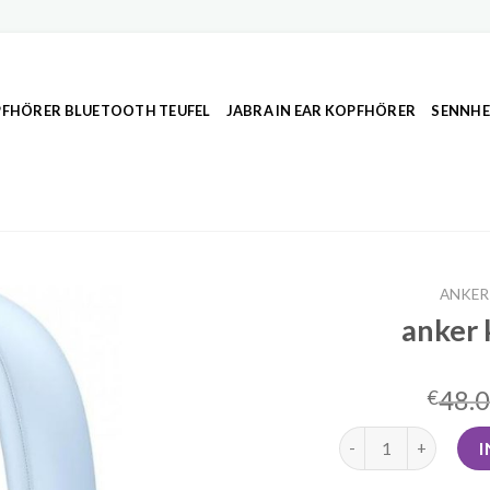
FHÖRER BLUETOOTH TEUFEL
JABRA IN EAR KOPFHÖRER
SENNHE
ANKER
anker 
48.
€
anker kopfhörer Me