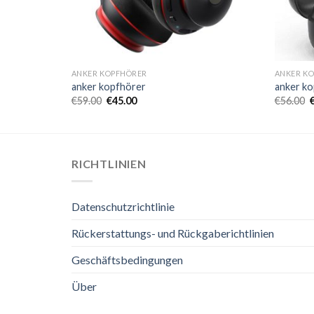
ANKER KOPFHÖRER
ANKER K
anker kopfhörer
anker k
€
59.00
€
45.00
€
56.00
RICHTLINIEN
Datenschutzrichtlinie
Rückerstattungs- und Rückgaberichtlinien
Geschäftsbedingungen
Über