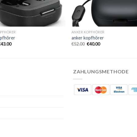
OPFHÖRER
ANKER KOPFHÖRER
opfhörer
anker kopfhörer
€
43.00
€
52.00
€
40.00
ZAHLUNGSMETHODE