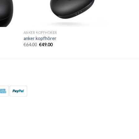
ANKER KOPFHÖRER
anker kopfhörer
€
64.00
€
49.00